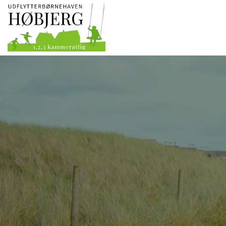
Gå
til
hovedindhold