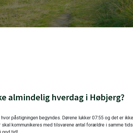
e almindelig hverdag i Høbjerg?
or påstigningen begyndes. Dørene lukker 07:55 og det er ikke m
r skal kommunikeres med tilsvarene antal forældre i samme ti
i god tid!