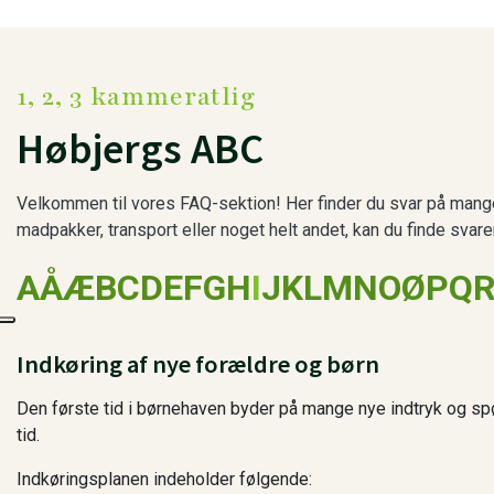
1, 2, 3 kammeratlig
Høbjergs ABC
Velkommen til vores FAQ-sektion! Her finder du svar på mange 
madpakker, transport eller noget helt andet, kan du finde svar
A
Å
Æ
B
C
D
E
F
G
H
I
J
K
L
M
N
O
Ø
P
Q
Indkøring af nye forældre og børn
Den første tid i børnehaven byder på mange nye indtryk og spør
tid.
Indkøringsplanen indeholder følgende: