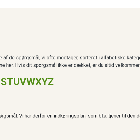
af de spørgsmål, vi ofte modtager, sorteret i alfabetiske kateg
ene her. Hvis dit spørgsmål ikke er dækket, er du altid velkommen 
R
S
T
U
V
W
X
Y
Z
gsmål. Vi har derfor en indkøringsplan, som bl.a. tjener til den