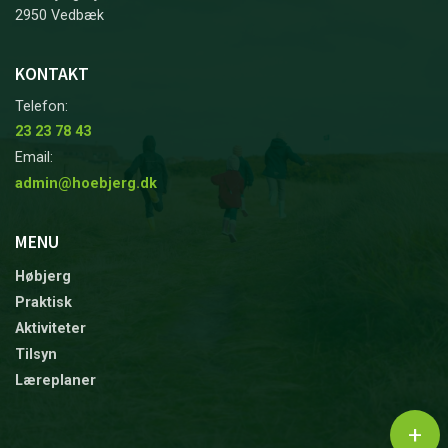
2950 Vedbæk
KONTAKT
Telefon:
23 23 78 43
Email:
admin@hoebjerg.dk
MENU
Høbjerg
Praktisk
Aktiviteter
Tilsyn
Læreplaner
+
Copyright © 2026 - Udflytterbørnehaven Høbjerg
, CVR 54056028
|
Privatlivspolitik
|
Cookiepolitik