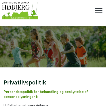
Gå
til
hovedindhold
Privatlivspolitik
Persondatapolitik for behandling og beskyttelse af
personoplysninger i:
Udflytterbørnehaven Høbjerg