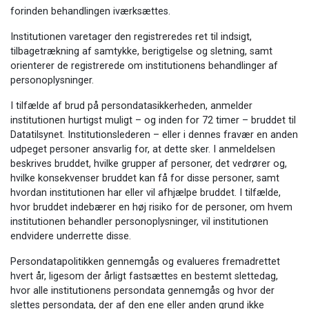
forinden behandlingen iværksættes.
Institutionen varetager den registreredes ret til indsigt,
tilbagetrækning af samtykke, berigtigelse og sletning, samt
orienterer de registrerede om institutionens behandlinger af
personoplysninger.
I tilfælde af brud på persondatasikkerheden, anmelder
institutionen hurtigst muligt – og inden for 72 timer – bruddet til
Datatilsynet. Institutionslederen – eller i dennes fravær en anden
udpeget personer ansvarlig for, at dette sker. I anmeldelsen
beskrives bruddet, hvilke grupper af personer, det vedrører og,
hvilke konsekvenser bruddet kan få for disse personer, samt
hvordan institutionen har eller vil afhjælpe bruddet. I tilfælde,
hvor bruddet indebærer en høj risiko for de personer, om hvem
institutionen behandler personoplysninger, vil institutionen
endvidere underrette disse.
Persondatapolitikken gennemgås og evalueres fremadrettet
hvert år, ligesom der årligt fastsættes en bestemt slettedag,
hvor alle institutionens persondata gennemgås og hvor der
slettes persondata, der af den ene eller anden grund ikke