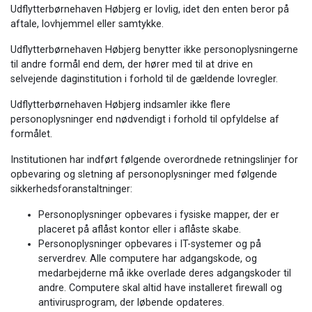
Udflytterbørnehaven Høbjerg er lovlig, idet den enten beror på
aftale, lovhjemmel eller samtykke.
Udflytterbørnehaven Høbjerg benytter ikke personoplysningerne
til andre formål end dem, der hører med til at drive en
selvejende daginstitution i forhold til de gældende lovregler.
Udflytterbørnehaven Høbjerg indsamler ikke flere
personoplysninger end nødvendigt i forhold til opfyldelse af
formålet.
Institutionen har indført følgende overordnede retningslinjer for
opbevaring og sletning af personoplysninger med følgende
sikkerhedsforanstaltninger:
Personoplysninger opbevares i fysiske mapper, der er
placeret på aflåst kontor eller i aflåste skabe.
Personoplysninger opbevares i IT-systemer og på
serverdrev. Alle computere har adgangskode, og
medarbejderne må ikke overlade deres adgangskoder til
andre. Computere skal altid have installeret firewall og
antivirusprogram, der løbende opdateres.